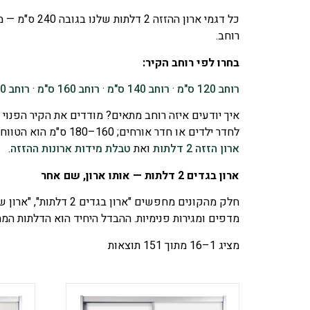
רוחב.
בחרו לפי רוחב הקיר:
רוחב 120 ס"מ
·
רוחב 140 ס"מ
·
רוחב 160 ס"מ
·
רוחב 180 ס"מ
לחדר ילדים או חדר אורחים; 160–180 ס"מ הוא הטווח הנפוץ לחדר שינה זוגי; ו-200 ס"מ נותן תא תלייה רחב לצד מדפים. רוצים להבין לעומק מה נכנס לכל רוחב? קראו את המדריך
ארון הזזה 2 דלתות
ואת
טבלת מידות ארונות ההזזה
.
ארון בגדים 2 דלתות — אותו ארון, שם אחר
חלק מהקונים מחפשים 
מדפים ומגירות פנימיות. ההבדל היחיד הוא הדלתות המחליקות. הרוחבים 120–200 ס"מ (כלומר 1.20 עד 2 מטר)
מציג 1–16 מתוך 151 תוצאות