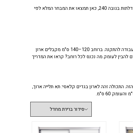
כל דגמי ארון ההזזה 2 דלתות שלנו בגובה 240 ס"מ — מידה סטנדרטית שמתאימה לרוב חדרי השינה. כך שאם חיפשתם ארון 2 דלתות בגובה 240, כאן תמצאו את המבחר המלא לפי
איך יודעים איזה רוחב מתאים? מודדים את הקיר הפנוי מקצה לקצה ובוחרים את הרוחב הקרוב כלפי מטה, כדי להשאיר מרווח עבודה להתקנה. ברוחב 120–140 ס"מ מקבלים ארון
שמוצג בעמוד הזה. התכולה זהה לארון בגדים קלאסי: תא תלייה ארוך,