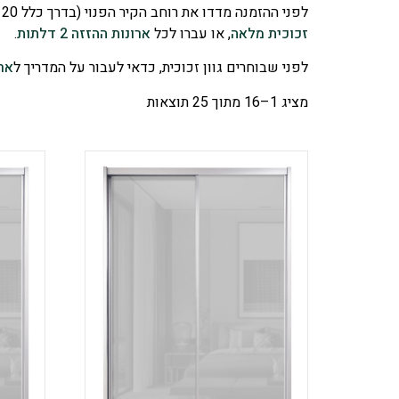
לפני ההזמנה מדדו את רוחב הקיר הפנוי (בדרך כלל 120–200 ס"מ מתאים לשתי דלתות) ובחרו גוון זכוכית שמשתלב עם החדר. מתלבטים בין 2 ל-3 דלתות? ראו את
זכוכית מלאה
, או עברו לכל
ארונות ההזזה 2 דלתות
.
לפני שבוחרים גוון זכוכית, כדאי לעבור על המדריך ל
ארו
מציג 1–16 מתוך 25 תוצאות