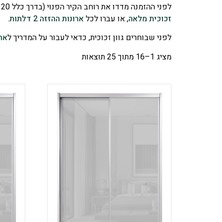
לפני ההזמנה מדדו את רוחב הקיר הפנוי (בדרך כלל 120–200 ס"מ מתאים לשתי דלתות) ובחרו גוון זכוכית שמשתלב עם החדר. מתלבטים בין 2 ל-3 דלתות? ראו את
זכוכית מלאה
, או עברו לכל
ארונות ההזזה 2 דלתות
.
לפני שבוחרים גוון זכוכית, כדאי לעבור על המדריך ל
ארו
מציג 1–16 מתוך 25 תוצאות