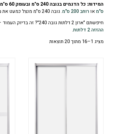
המידות: כל הדגמים בגובה 240 ס"מ ובעומק 60 ס"מ
ס"מ
או
רוחב 200 ס"מ
. גובה 240 ס"מ מנצל כמעט את מלוא גובה הקיר בדירה סטנדרטית ומשאיר מדף עליון לאחסון עונתי.
חיפשתם "ארון 2 דלתות גובה 240"? זה בדיוק העמוד – כאן כל דגמי המלמין בשתי דלתות, בגובה 240 ס"מ. צריכים יותר מקום? עברו ל
ההזזה 2 דלתות
.
מציג 1–16 מתוך 20 תוצאות