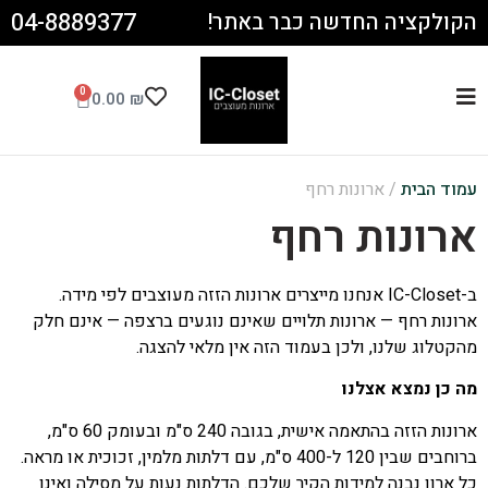
04-8889377
הקולקציה החדשה כבר באתר!
0
0.00
₪
עמוד הבית
/ ארונות רחף
ארונות רחף
ב-IC-Closet אנחנו מייצרים ארונות הזזה מעוצבים לפי מידה.
ארונות רחף — ארונות תלויים שאינם נוגעים ברצפה — אינם חלק
מהקטלוג שלנו, ולכן בעמוד הזה אין מלאי להצגה.
מה כן נמצא אצלנו
ארונות הזזה בהתאמה אישית, בגובה 240 ס"מ ובעומק 60 ס"מ,
ברוחבים שבין 120 ל-400 ס"מ, עם דלתות מלמין, זכוכית או מראה.
כל ארון נבנה למידות הקיר שלכם. הדלתות נעות על מסילה ואינן