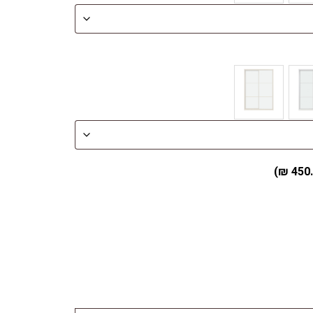
)
₪
450