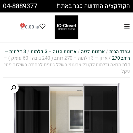
04-8889377
הקולקציה החדשה כבר באתר!
0
0.00
₪
עמוד הבית
/
ארונות הזזה
/
ארונות הזזה – 3 דלתות
/
3 דלתות –
רוחב 270
/ ארון – 3 דלתות – 270 רוחב ( 240 גובה | 60 עומק ) –
דלת מראה ודלתות לקובל צבעוני בשלל גוונים לבחירה בשילוב פסי
ניקל